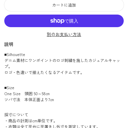
カートに追加
別のお支払い方法
説明
■Silhouette
デニム素材にワンポイントのロゴ刺繍を施したカジュアルキャッ
プ。
ロゴ・色違いで揃えたくなるアイテムです。
■Size
One Size 頭囲 50～58㎝
ツバ寸法 本体正面より7㎝
採寸について
・商品の計測はcm単位です。
・衣類は全て平台に平置きし外寸を測定しています。