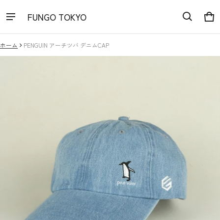
FUNGO TOKYO
カ
0 
ホーム
PENGUIN アーチツバ デニムCAP
にスキップ