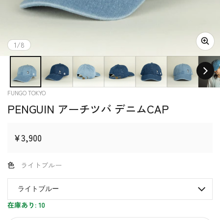
の
1
/
8
ベンダー
FUNGO TOKYO
PENGUIN アーチツバ デニムCAP
通常価格
¥3,900
色
ライトブルー
在庫あり: 10