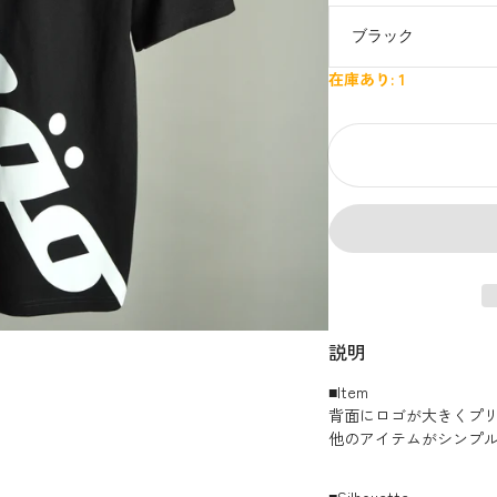
在庫あり: 1
説明
■Item
背面にロゴが大きくプ
他のアイテムがシンプ
■Silhouette