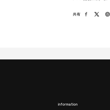
共有
Facebook
X
P
information