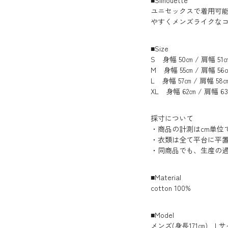
ユニセックスで着用可
やすくメンズライクな
■Size
S 身幅 50㎝ / 肩幅 51㎝
M 身幅 55㎝ / 肩幅 56㎝
L 身幅 57㎝ / 肩幅 58㎝
XL 身幅 62㎝ / 肩幅 63
採寸について
・商品の計測はcm単位
・衣類は全て平台に平
・同商品でも、生産の過
■Material
cotton 100%
■Model
メンズ(身長171㎝) L